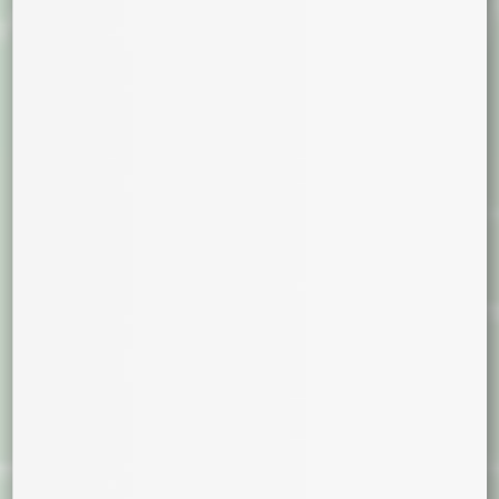
CBD
Regular
Cáñamo Industrial
CBG
Fast Version
MIXES
Semillas Registradas en INASE
Dominancia
Cannabis Indica
Cannabis Sativa