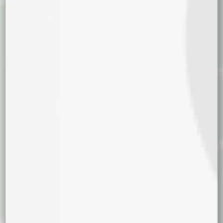
10/12 semanas
+12 semanas
Sabores
Frutal
Terroso
Citrico
Dulce
Floral
Queso
Diesel