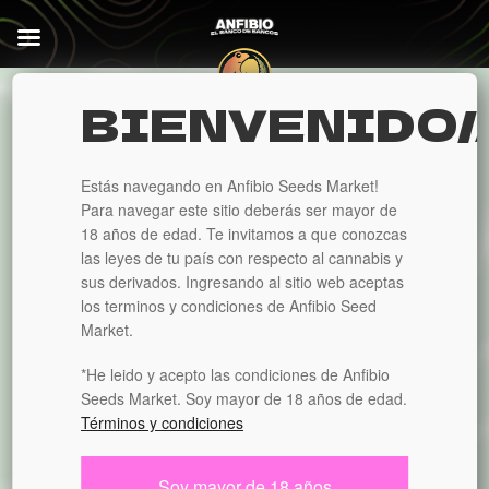
Ir
Ir
a
al
la
contenido
BIENVENIDO/
navegación
Inicio
Productos etiquetados “kush”
KUSH
Estás navegando en Anfibio Seeds Market!
Para navegar este sitio deberás ser mayor de
18 años de edad. Te invitamos a que conozcas
las leyes de tu país con respecto al cannabis y
sus derivados. Ingresando al sitio web aceptas
los terminos y condiciones de Anfibio Seed
Market.
*He leido y acepto las condiciones de Anfibio
15%
Seeds Market. Soy mayor de 18 años de edad.
Términos y condiciones
DE DESCUENTO
Soy mayor de 18 años