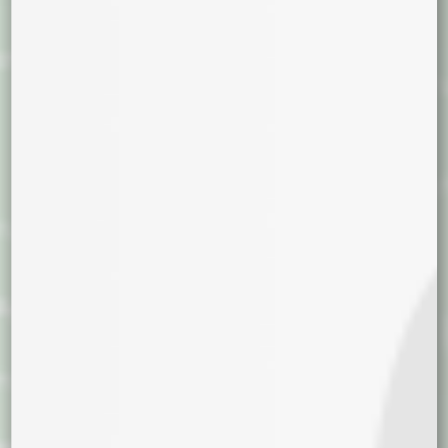
Hibrido
Bancos Nacionales
Anfibio Cultivares
El Pampa Seeds
Kame Seeds
Sweed Lab
Mountain Seeds
Tiempo de flora
8/10 semanas