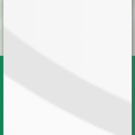
Más Populares
Semillas de Cannabis Destacadas
Envío rápido y
Como comprar
discreto
Pago seguro
Envio gratis
Mas 18