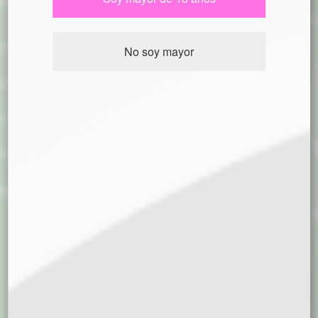
No soy mayor
$ 27200
Desde
MAFUBA 2.0
Kame Seeds