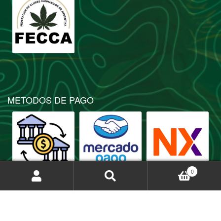
METODOS DE PAGO
0
Buscar
Buscar
por: