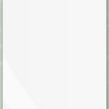
Madera
Incienso
Chocolate
Mentol
Crema
Efecto
Relajante
Euforia
Analgesico
Cerebral