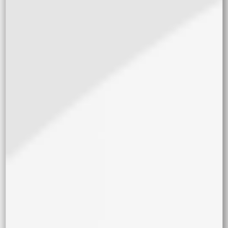
WC_GET_TEMP
LATE_PART,
LOAD_TEMPLA
TE,
REQUIRE('/THE
MES/ANFIBIO/
WOOCOMMERC
E/CONTENT-
SINGLE-