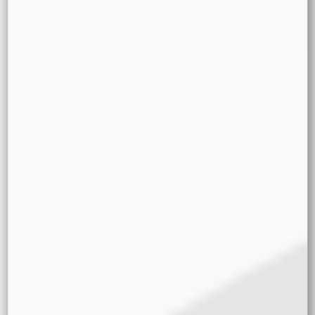
PROPIEDADES
DEL
PRODUCTO
DIRECTAMENT
E. BACKTRACE:
REQUIRE('WP-
BLOG-
HEADER.PHP'),
REQUIRE_ONC
E('WP-