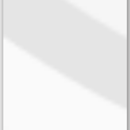
Terroso
Citrico
Dulce
Floral
Queso
Diesel
Madera
Incienso
Chocolate
Mentol
Crema
Efecto