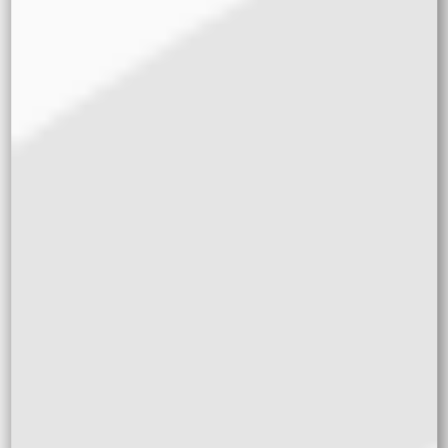
INCLUDES/TE
MPLATE-
LOADER.PHP'),
INCLUDE('/PLU
GINS/WOOCOM
MERCE/TEMPL
ATES/SINGLE-
PRODUCT.PHP'
),