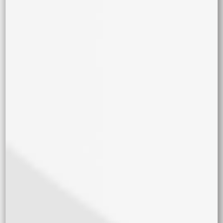
Kame Seeds
Sweed Lab
Mountain Seeds
Tiempo de flora
8/10 semanas
10/12 semanas
+12 semanas
Sabores
Frutal