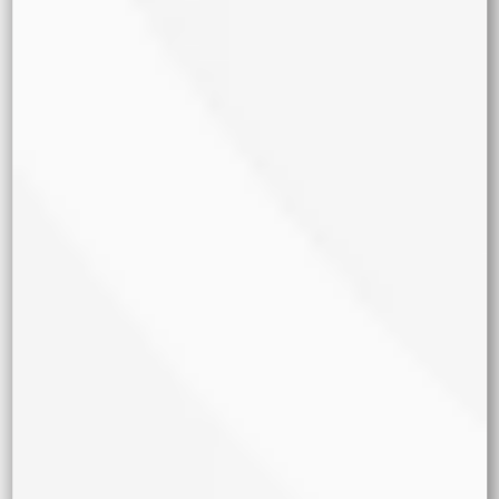
Tipo de Semilla
Feminizada
Automática
CBD
Regular
Cáñamo Industrial
CBG
Fast Version
MIXES