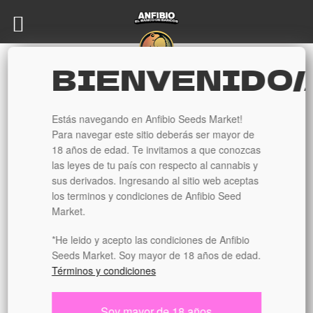
Ir
Ir
a
al
la
contenido
BIENVENIDO/
navegación
Inicio
Tamaño
Mediana
Mafuba 2.0
Estás navegando en Anfibio Seeds Market!
Para navegar este sitio deberás ser mayor de
🔍
18 años de edad. Te invitamos a que conozcas
las leyes de tu país con respecto al cannabis y
sus derivados. Ingresando al sitio web aceptas
los terminos y condiciones de Anfibio Seed
Market.
*He leido y acepto las condiciones de Anfibio
Seeds Market. Soy mayor de 18 años de edad.
Términos y condiciones
NOTICE
: LA
Soy mayor de 18 años