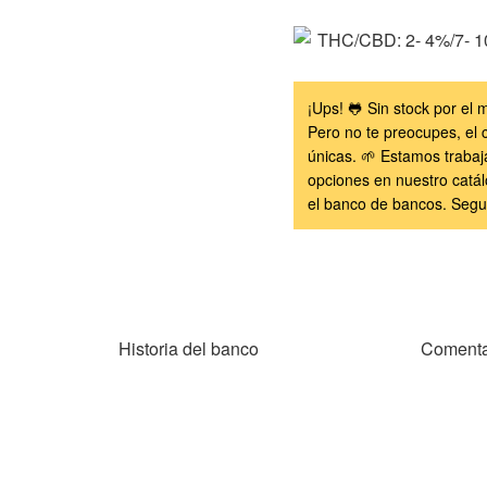
THC/CBD:
2- 4%/7- 
¡Ups! 🐸 Sin stock por e
Pero no te preocupes, el 
únicas. 🌱 Estamos trabaj
opciones en nuestro catál
el banco de bancos. Segu
Historia del banco
Comenta