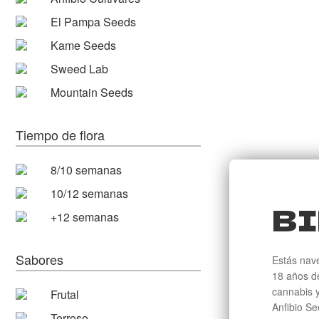
El Pampa Seeds
Kame Seeds
Sweed Lab
Mountain Seeds
Tiempo de flora
8/10 semanas
10/12 semanas
BI
+12 semanas
Sabores
Estás nav
18 años de
cannabis y
Frutal
Anfibio Se
Terroso