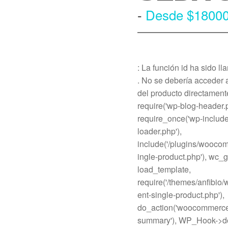
-
Desde $18000
: La función id ha sido l
. No se debería acceder 
del producto directament
require('wp-blog-header.p
require_once('wp-include
loader.php'),
include('/plugins/wooco
ingle-product.php'), wc_
load_template,
require('/themes/anfibi
ent-single-product.php'),
do_action('woocommerce
summary'), WP_Hook->do