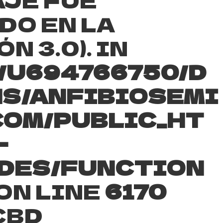
DO EN LA
N 3.0). IN
/U694766750/D
S/ANFIBIOSEMI
COM/PUBLIC_HT
-
DES/FUNCTION
ON LINE
6170
CBD