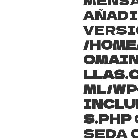
AÑADI
VERSIÓ
/HOME
OMAIN
LLAS.
ML/WP
INCLU
S.PHP
SEDA 