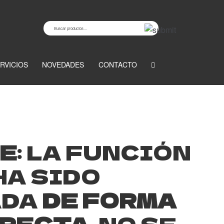
Buscar
Buscar
por:
RVICIOS
NOVEDADES
CONTACTO
E
: LA FUNCIÓN
HA SIDO
ADA
DE FORMA
RECTA
. NO SE