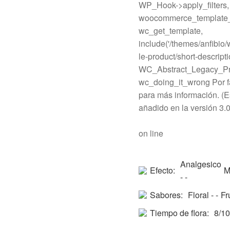
WP_Hook->apply_filters,
woocommerce_template_s
wc_get_template,
include('/themes/anfibi
le-product/short-descripti
WC_Abstract_Legacy_Pr
wc_doing_it_wrong Por f
para más información. (E
añadido en la versión 3.0)
on line
Analgesico
Efecto:
M
- -
Sabores:
Floral - -
Fr
Tiempo de flora:
8/1