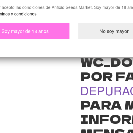
CONTE
y acepto las condiciones de Anfibio Seeds Market. Soy mayor de 18 añ
PRODU
minos y condiciones
WC_AB
Soy mayor de 18 años
No soy mayor
Y_PRO
WC_DO
POR FA
DEPURA
PARA 
INFOR
MENSA