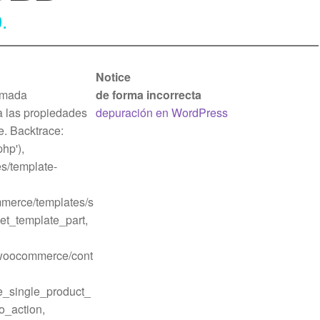
.
Notice
lamada
de forma incorrecta
a las propiedades
depuración en WordPress
e. Backtrace:
hp'),
s/template-
mmerce/templates/s
get_template_part,
o/woocommerce/cont
_single_product_
_action,