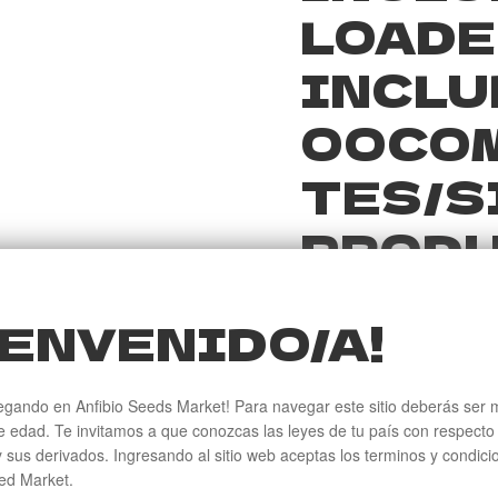
LOADER
INCLU
OOCO
TES/S
PRODU
WC_GE
ENVENIDO/A!
RT, L
REQUI
egando en Anfibio Seeds Market! Para navegar este sitio deberás ser 
 edad. Te invitamos a que conozcas las leyes de tu país con respecto 
FIBIO
 sus derivados. Ingresando al sitio web aceptas los terminos y condic
ed Market.