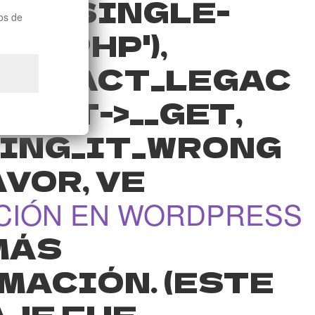
NT-SINGLE-
os de
CT.PHP'),
STRACT_LEGAC
DUCT->__GET,
ING_IT_WRONG
VOR, VE
CIÓN EN WORDPRESS
MÁS
MACIÓN. (ESTE
JE FUE