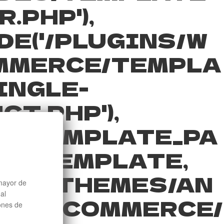
.PHP'),
DE('/PLUGINS/W
MMERCE/TEMPLA
INGLE-
CT.PHP'),
T_TEMPLATE_PA
OAD_TEMPLATE,
RE('/THEMES/AN
mayor de
al
/WOOCOMMERCE/
iones de