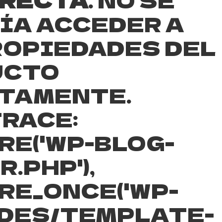
ÍA ACCEDER A
ROPIEDADES DEL
UCTO
TAMENTE.
RACE:
RE('WP-BLOG-
.PHP'),
RE_ONCE('WP-
DES/TEMPLATE-