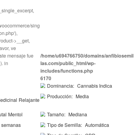
ingle_excerpt,
o/woocommerce/sing
on.php'),
oduct->__get,
avor, ve
ste mensaje fue
/home/u694766750/domains/anfibiosemil
. in
las.com/public_html/wp-
includes/functions.php
6170
Dominancia:
Cannabis Indica
Producción:
Media
edicinal
Relajante
utal
Mentol
Tamaño:
Mediana
0 semanas
Tipo de Semilla:
Automática