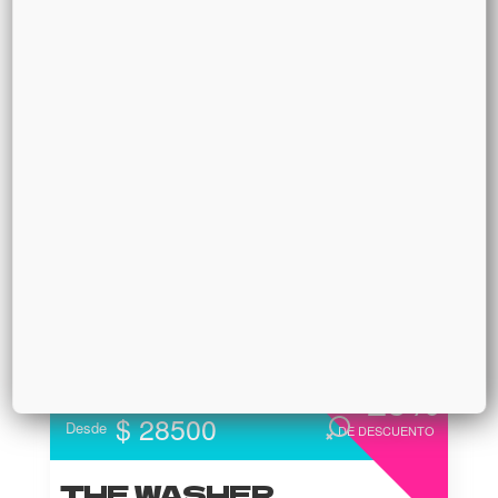
WAGYU BEEF
Mountain Seeds
Ver más
Agregar al carrito
25%
$ 28500
Desde
DE DESCUENTO
THE WASHER