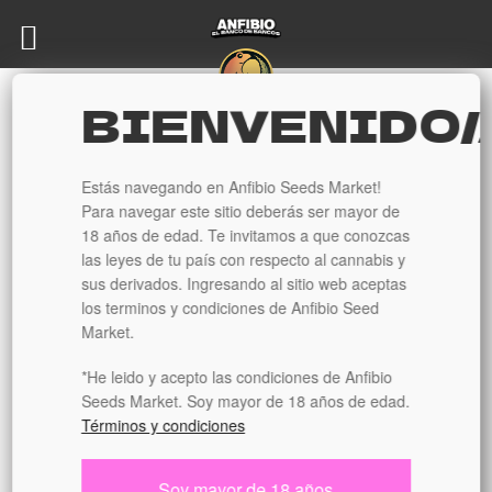
Ir
Ir
a
al
la
contenido
BIENVENIDO/
navegación
Inicio
Tamaño
Mediana
Onora x10
Oferton!
Estás navegando en Anfibio Seeds Market!
Para navegar este sitio deberás ser mayor de
18 años de edad. Te invitamos a que conozcas
🔍
las leyes de tu país con respecto al cannabis y
sus derivados. Ingresando al sitio web aceptas
los terminos y condiciones de Anfibio Seed
Market.
*He leido y acepto las condiciones de Anfibio
Seeds Market. Soy mayor de 18 años de edad.
Términos y condiciones
Soy mayor de 18 años