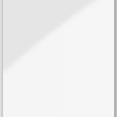
MES/ANFIBIO/
WOOCOMMERC
E/CONTENT-
SINGLE-
PRODUCT.PHP'
),
WC_ABSTRACT
_LEGACY_PRO
DUCT->__GET,