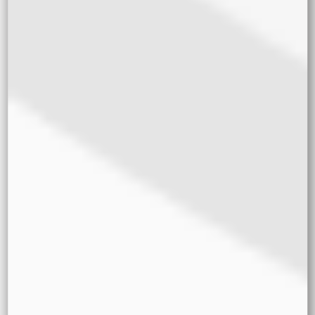
Anfibio Cultivares
El Pampa Seeds
Kame Seeds
Sweed Lab
Mountain Seeds
Tiempo de flora
8/10 semanas
10/12 semanas
+12 semanas
Sabores
Frutal