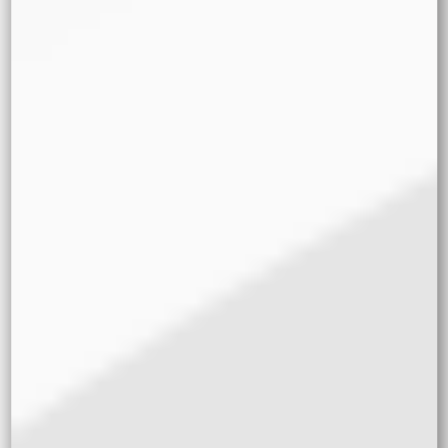
REQUIRE('WP-
BLOG-
HEADER.PHP'),
REQUIRE_ONC
E('WP-
INCLUDES/TE
MPLATE-
LOADER.PHP'),
INCLUDE('/PLU