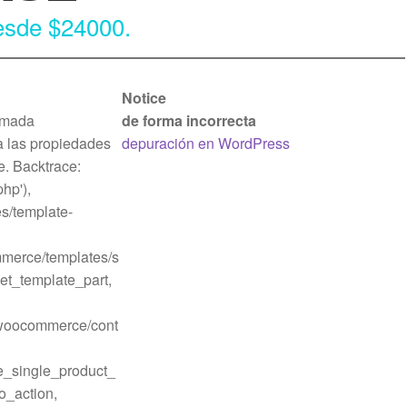
sde $24000.
Notice
lamada
de forma incorrecta
a las propiedades
depuración en WordPress
e. Backtrace:
hp'),
s/template-
mmerce/templates/s
get_template_part,
o/woocommerce/cont
_single_product_
_action,