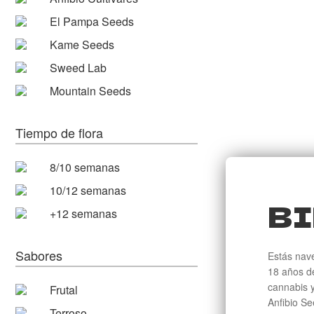
El Pampa Seeds
Kame Seeds
Sweed Lab
Mountain Seeds
Tiempo de flora
8/10 semanas
10/12 semanas
BI
+12 semanas
Sabores
Estás nav
18 años de
cannabis y
Frutal
Anfibio Se
Terroso