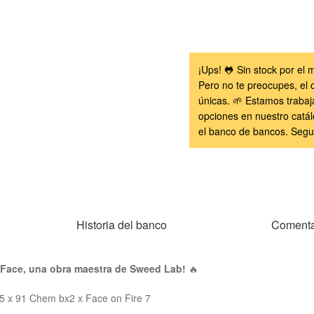
¡Ups! 🐸 Sin stock por e
Pero no te preocupes, el 
únicas. 🌱 Estamos trabaj
opciones en nuestro catál
el banco de bancos. Segu
Historia del banco
Comenta
Face, una obra maestra de Sweed Lab!
🔥
5 x 91 Chem bx2 x Face on Fire 7