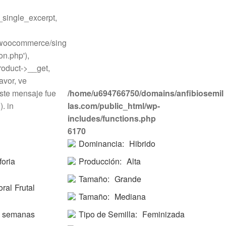
ingle_excerpt,
o/woocommerce/sing
on.php'),
oduct->__get,
avor, ve
ste mensaje fue
/home/u694766750/domains/anfibiosemil
. in
las.com/public_html/wp-
includes/functions.php
6170
Dominancia:
Hibrido
foria
Producción:
Alta
Tamaño:
Grande
oral
Frutal
Tamaño:
Mediana
0 semanas
Tipo de Semilla:
Feminizada