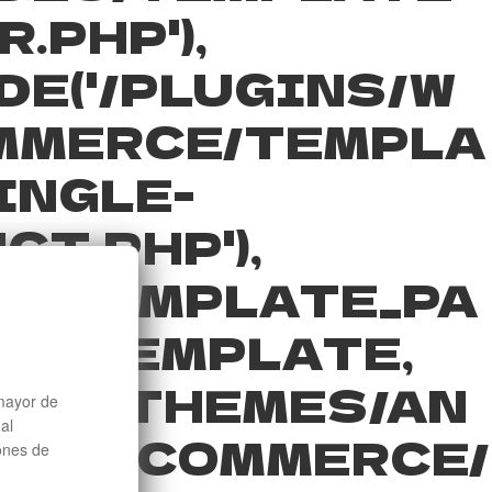
.PHP'),
DE('/PLUGINS/W
MMERCE/TEMPLA
INGLE-
CT.PHP'),
T_TEMPLATE_PA
OAD_TEMPLATE,
RE('/THEMES/AN
mayor de
al
/WOOCOMMERCE/
iones de