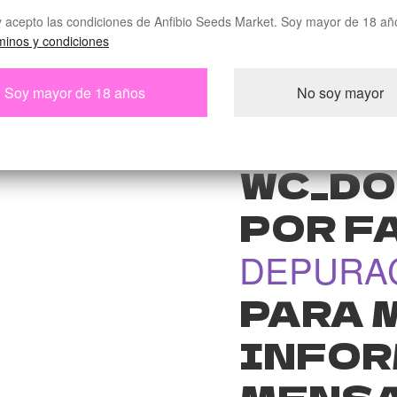
CONTE
y acepto las condiciones de Anfibio Seeds Market. Soy mayor de 18 añ
PRODU
minos y condiciones
WC_AB
Soy mayor de 18 años
No soy mayor
Y_PRO
WC_DO
POR FA
DEPURA
PARA 
INFOR
MENSA