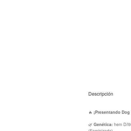
Descripción
🔥
¡Presentando Dog 
🌿
Genética:
hem D/l9
(Feminizada)