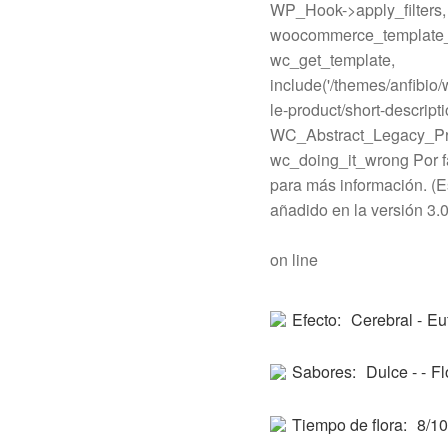
WP_Hook->apply_filters,
woocommerce_template_s
wc_get_template,
include('/themes/anfibi
le-product/short-descripti
WC_Abstract_Legacy_Pr
wc_doing_it_wrong Por f
para más información. (E
añadido en la versión 3.0)
on line
Efecto:
Cerebral -
Eu
Sabores:
Dulce - -
Fl
Tiempo de flora:
8/1