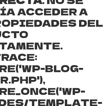
ÍA ACCEDER A
ROPIEDADES DEL
UCTO
TAMENTE.
RACE:
RE('WP-BLOG-
.PHP'),
RE_ONCE('WP-
DES/TEMPLATE-