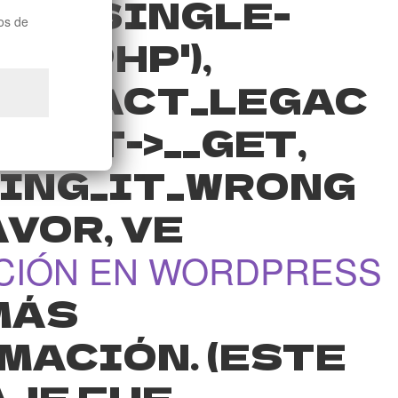
NT-SINGLE-
os de
CT.PHP'),
STRACT_LEGAC
DUCT->__GET,
ING_IT_WRONG
VOR, VE
CIÓN EN WORDPRESS
MÁS
MACIÓN. (ESTE
JE FUE