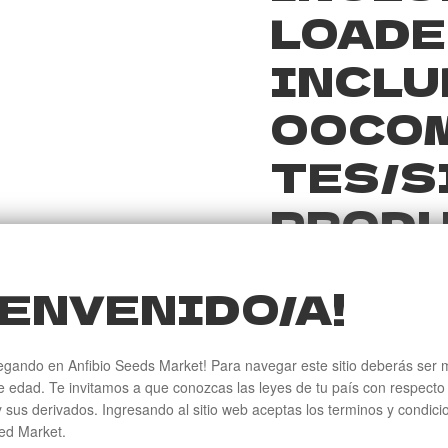
LOADER
INCLU
OOCO
TES/S
PRODU
WC_GE
ENVENIDO/A!
RT, L
REQUI
egando en Anfibio Seeds Market! Para navegar este sitio deberás ser 
 edad. Te invitamos a que conozcas las leyes de tu país con respecto 
FIBIO
 sus derivados. Ingresando al sitio web aceptas los terminos y condic
ed Market.