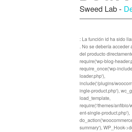
Sweed Lab -
De
: La función id ha sido l
. No se debería acceder 
del producto directament
require('wp-blog-header.p
require_once('wp-include
loader.php'),
include('/plugins/wooco
ingle-product.php'), wc_
load_template,
require('/themes/anfibi
ent-single-product.php'),
do_action('woocommerce
summary'), WP_Hook->do