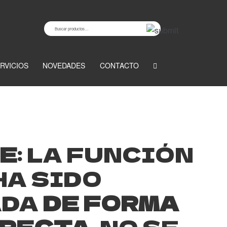
Buscar
Buscar
por:
RVICIOS
NOVEDADES
CONTACTO
E
: LA FUNCIÓN
HA SIDO
ADA
DE FORMA
RECTA
. NO SE