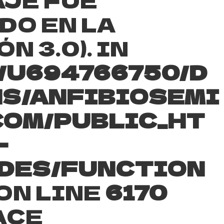
DO EN LA
N 3.0). IN
/U694766750/D
S/ANFIBIOSEMI
COM/PUBLIC_HT
-
DES/FUNCTION
ON LINE
6170
ACE