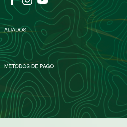
ALIADOS
METODOS DE PAGO