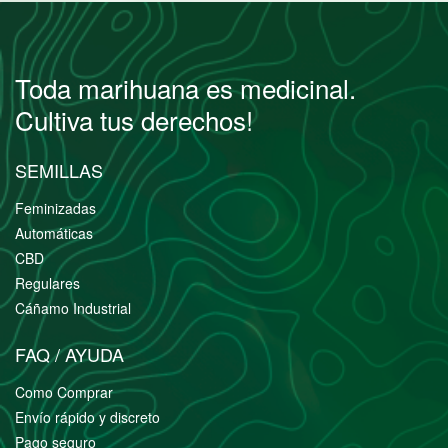
Toda marihuana es medicinal.
Cultiva tus derechos!
SEMILLAS
Feminizadas
Automáticas
CBD
Regulares
Cáñamo Industrial
FAQ / AYUDA
Como Comprar
Envío rápido y discreto
Pago seguro