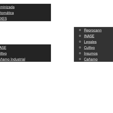
minizada
tomática
IXES
ANFIBIO
SERVICIOS
Reprocann
INASE
Legales
ASE
Cultivo
ltivo
Insumos
ñamo Industrial
Cañamo
NOVEDADES
CONTACTO