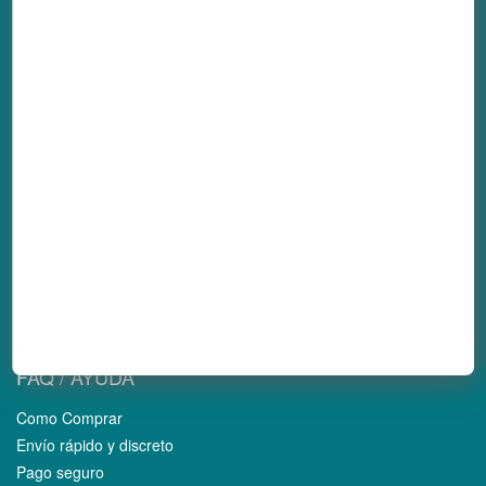
Toda marihuana es medicinal.
Cultiva tus derechos!
SEMILLAS
Feminizadas
Automáticas
CBD
Regulares
Cáñamo Industrial
FAQ / AYUDA
Como Comprar
Envío rápido y discreto
Pago seguro