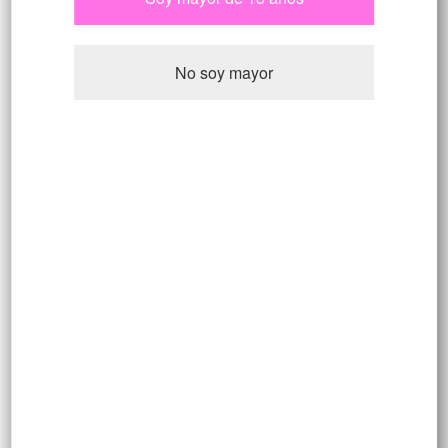
nacionales registradas y genéticas únicas en el
banco de bancos. Seguro que encontrarás algo
que te enamorará.
No soy mayor
Tipo de Semilla
Feminizada
Automática
CBD
Regular
Cáñamo Industrial
CBG