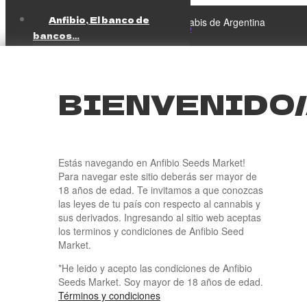
Anfibio, El banco de
Ir
Ir
El banco de banco de Semillas de Cannabis de Argentina
a
al
bancos…
la
contenido
Más Populares
navegación
Feminizada
Inicio
/
Productos etiquetados “herbal”
CBD
BIENVENIDO/
$
0,00
0 productos
Automática
Regular
MIXES
HERBAL
Como comprar
Catálogo
Estás navegando en Anfibio Seeds Market!
Para navegar este sitio deberás ser mayor de
Anfibio
18 años de edad. Te invitamos a que conozcas
Servicios
¡Ups! 🐸 Sin stock por el momento .
las leyes de tu país con respecto al cannabis y
Reprocann
Este banco está tan bueno que voló de nuestras manos.
sus derivados. Ingresando al sitio web aceptas
INASE
Pero no te preocupes, el criador ya está trabajando para
los terminos y condiciones de Anfibio Seed
Legales
traernos más de estas genéticas únicas. 🌱
Market.
Cultivo
Estamos trabajando para reponerlo lo antes posible. Te
*He leido y acepto las condiciones de Anfibio
invitamos a explorar otras opciones en nuestro catálogo
Insumos
Seeds Market. Soy mayor de 18 años de edad.
lleno de semillas nacionales registradas y genéticas
Cáñamo Industrial
Términos y condiciones
únicas en el banco de bancos. Seguro que encontrarás
Novedades