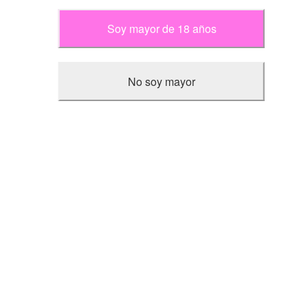
algo que te enamorará.
Contacto
Soy mayor de 18 años
Mi cuenta
Tipo de Semilla
No soy mayor
Feminizada
Automática
CBD
Regular
Cáñamo Industrial
CBG
Fast Version