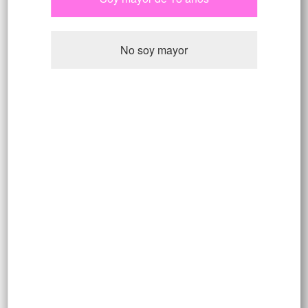
Mountain Seeds
No soy mayor
Ver más
Agregar al carrito
Tipo de Semilla