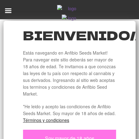
Ir
Ir
a
al
la
contenido
BIENVENIDO/
navegación
Inicio
Productos etiquetados “especias”
ESPECIAS
Estás navegando en Anfibio Seeds Market!
Para navegar este sitio deberás ser mayor de
18 años de edad. Te invitamos a que conozcas
las leyes de tu país con respecto al cannabis y
sus derivados. Ingresando al sitio web aceptas
los terminos y condiciones de Anfibio Seed
Market.
*He leido y acepto las condiciones de Anfibio
25%
Seeds Market. Soy mayor de 18 años de edad.
$ 28500
Términos y condiciones
Desde
DE DESCUENTO
WAGYU BEEF
Soy mayor de 18 años