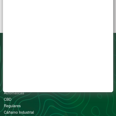
Toda marihuana es medicinal.
Cultiva tus derechos!
SEMILLAS
Feminizadas
Automáticas
CBD
Regulares
Cáñamo Industrial