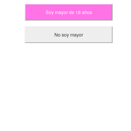
algo que te enamorará.
Contacto
Soy mayor de 18 años
Mi cuenta
Tipo de Semilla
No soy mayor
Feminizada
Automática
CBD
Regular
Cáñamo Industrial
CBG
Fast Version