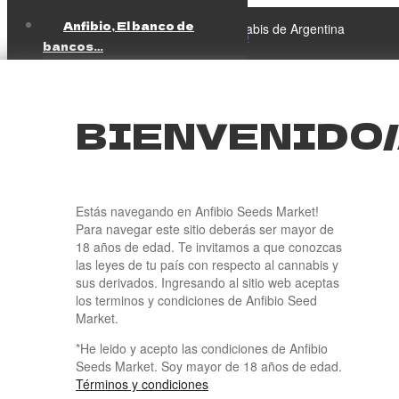
Anfibio, El banco de
Ir
Ir
El banco de banco de Semillas de Cannabis de Argentina
a
al
bancos…
la
contenido
Más Populares
navegación
Feminizada
Inicio
/
Productos etiquetados “chetoss”
CBD
BIENVENIDO/
$
0,00
0 productos
Automática
Regular
MIXES
CHETOSS
Como comprar
Catálogo
Estás navegando en Anfibio Seeds Market!
Para navegar este sitio deberás ser mayor de
Anfibio
18 años de edad. Te invitamos a que conozcas
Servicios
¡Ups! 🐸 Sin stock por el momento .
las leyes de tu país con respecto al cannabis y
Reprocann
Este banco está tan bueno que voló de nuestras manos.
sus derivados. Ingresando al sitio web aceptas
INASE
Pero no te preocupes, el criador ya está trabajando para
los terminos y condiciones de Anfibio Seed
Legales
traernos más de estas genéticas únicas. 🌱
Market.
Cultivo
Estamos trabajando para reponerlo lo antes posible. Te
*He leido y acepto las condiciones de Anfibio
invitamos a explorar otras opciones en nuestro catálogo
Insumos
Seeds Market. Soy mayor de 18 años de edad.
lleno de semillas nacionales registradas y genéticas
Cáñamo Industrial
Términos y condiciones
únicas en el banco de bancos. Seguro que encontrarás
Novedades