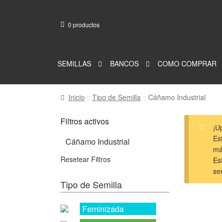
0 productos
Ir
Ir
a
al
la
contenido
navegación
SEMILLAS
BANCOS
COMO COMPRAR
Inicio
Tipo de Semilla
Cáñamo Industrial
¡U
Es
Cáñamo Industrial
má
Resetear Filtros
Es
se
Tipo de Semilla
Feminizada