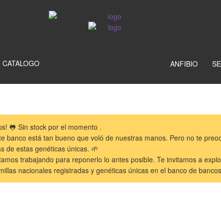
CATALOGO
ANFIBIO
SE
ps! 🐸 Sin stock por el momento .
te banco está tan bueno que voló de nuestras manos. Pero no te preocu
s de estas genéticas únicas. 🌱
tamos trabajando para reponerlo lo antes posible. Te invitamos a explo
millas nacionales registradas y genéticas únicas en el banco de banc