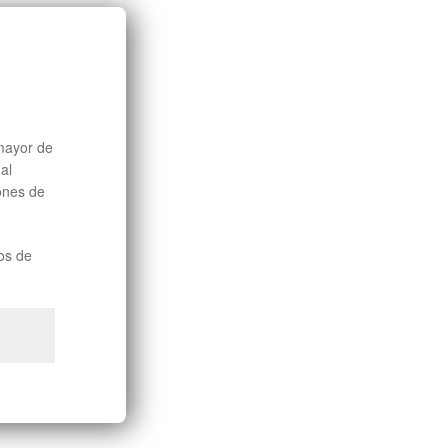
mayor de
al
iones de
os de