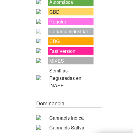
Automática
CBD
Regular
Cáñamo Industrial
CBG
Fast Version
MIXES
Semillas
Registradas en
INASE
Dominancia
Cannabis Indica
Cannabis Sativa