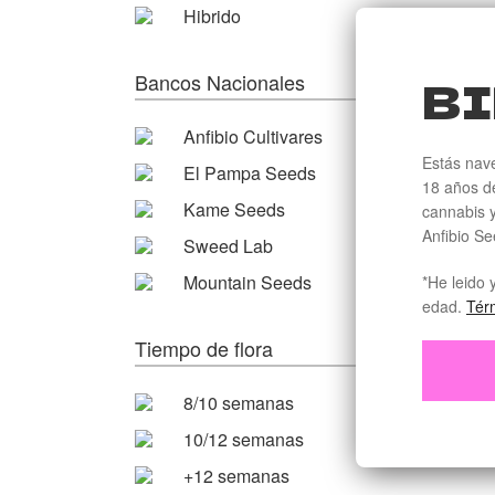
Hibrido
Bancos Nacionales
BI
Anfibio Cultivares
Estás nav
El Pampa Seeds
18 años de
Kame Seeds
cannabis y
Anfibio Se
Sweed Lab
Mountain Seeds
*He leido 
edad.
Tér
Tiempo de flora
8/10 semanas
10/12 semanas
+12 semanas